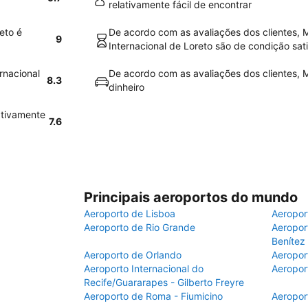
relativamente fácil de encontrar
eto é
De acordo com as avaliações dos clientes, 
9
Internacional de Loreto são de condição sati
rnacional
De acordo com as avaliações dos clientes, M
8.3
dinheiro
ativamente
7.6
Principais aeroportos do mundo
Aeroporto de Lisboa
Aeropor
Aeroporto de Rio Grande
Aeroport
Benítez
Aeroporto de Orlando
Aeropor
Aeroporto Internacional do
Aeropor
Recife/Guararapes - Gilberto Freyre
Aeroporto de Roma - Fiumicino
Aeropor