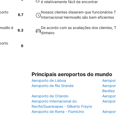
é relativamente fácil de encontrar
porto
Nossos clientes disseram que funcionários T
6.7
Internacional Hermosillo são bem eficientes
osillo é
De acordo com as avaliações dos clientes, Th
6.3
dinheiro
porto
6
Principais aeroportos do mundo
Aeroporto de Lisboa
Aeropor
Aeroporto de Rio Grande
Aeroport
Benítez
Aeroporto de Orlando
Aeropor
Aeroporto Internacional do
Aeropor
Recife/Guararapes - Gilberto Freyre
Aeroporto de Roma - Fiumicino
Aeropor