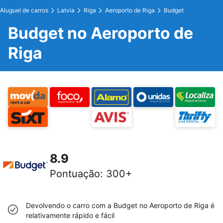
Aluguel de carros
Latvia
Riga
Aeroporto de Riga
Budget
Budget no Aeroporto de
Riga
8.9
Pontuação
:
300+
Devolvendo o carro com a Budget no Aeroporto de Riga é
relativamente rápido e fácil