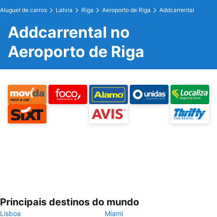
Aluguel de carros
Latvia
Riga
Aeroporto de Riga
Addcarrental
Addcarrental no
Aeroporto de Riga
Principais destinos do mundo
Lisboa
Miami