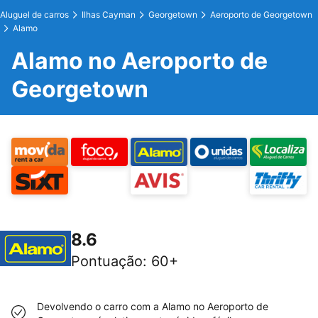
Aluguel de carros
Ilhas Cayman
Georgetown
Aeroporto de Georgetown
Alamo
Alamo no Aeroporto de
Georgetown
8.6
Pontuação
:
60+
Devolvendo o carro com a Alamo no Aeroporto de