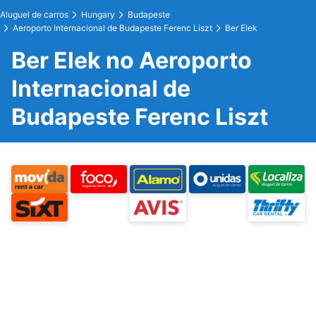
Aluguel de carros
Hungary
Budapeste
Aeroporto Internacional de Budapeste Ferenc Liszt
Ber Elek
Ber Elek no Aeroporto
Internacional de
Budapeste Ferenc Liszt