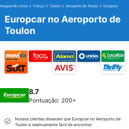
Aluguel de carros
França
Toulon
Aeroporto de Toulon
Europcar
Europcar no Aeroporto de
Toulon
8.7
Pontuação
:
200+
Nossos clientes disseram que Europcar no Aeroporto de
Toulon é relativamente fácil de encontrar