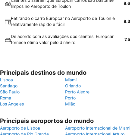
Clientes disseram que Europcar carros são bastante
8.6
limpos no Aeroporto de Toulon
Retirando o carro Europcar no Aeroporto de Toulon é
8.3
relativamente rápido e fácil
De acordo com as avaliações dos clientes, Europcar
7.5
fornece ótimo valor pelo dinheiro
Principais destinos do mundo
Lisboa
Miami
Santiago
Orlando
São Paulo
Porto Alegre
Roma
Porto
Los Angeles
Milão
Principais aeroportos do mundo
Aeroporto de Lisboa
Aeroporto Internacional de Miami
Aeroporto de Rio Grande
Aeroporto Internacional Arturo