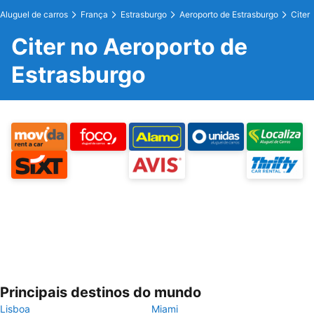
Aluguel de carros
França
Estrasburgo
Aeroporto de Estrasburgo
Citer
Citer no Aeroporto de
Estrasburgo
Principais destinos do mundo
Lisboa
Miami