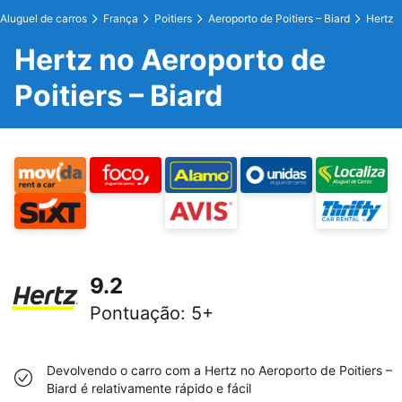
Aluguel de carros
França
Poitiers
Aeroporto de Poitiers – Biard
Hertz
Hertz no Aeroporto de
Poitiers – Biard
9.2
Pontuação
:
5+
Devolvendo o carro com a Hertz no Aeroporto de Poitiers –
Biard é relativamente rápido e fácil