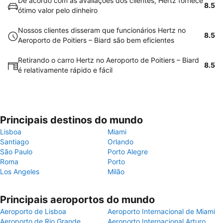
De acordo com as avaliações dos clientes, Hertz fornece
8.5
ótimo valor pelo dinheiro
Nossos clientes disseram que funcionários Hertz no
8.5
Aeroporto de Poitiers – Biard são bem eficientes
Retirando o carro Hertz no Aeroporto de Poitiers – Biard
8.5
é relativamente rápido e fácil
Principais destinos do mundo
Lisboa
Miami
Santiago
Orlando
São Paulo
Porto Alegre
Roma
Porto
Los Angeles
Milão
Principais aeroportos do mundo
Aeroporto de Lisboa
Aeroporto Internacional de Miami
Aeroporto de Rio Grande
Aeroporto Internacional Arturo