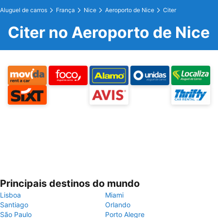
Aluguel de carros
França
Nice
Aeroporto de Nice
Citer
Citer no Aeroporto de Nice
Principais destinos do mundo
Lisboa
Miami
Santiago
Orlando
São Paulo
Porto Alegre