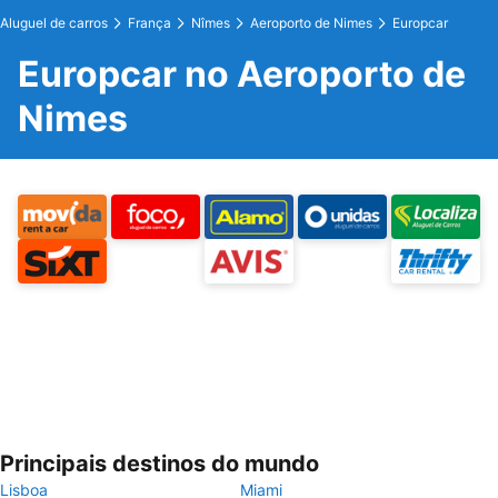
Aluguel de carros
França
Nîmes
Aeroporto de Nimes
Europcar
Europcar no Aeroporto de
Nimes
Principais destinos do mundo
Lisboa
Miami