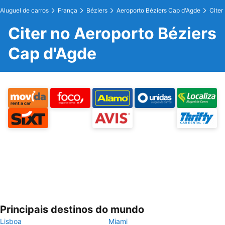
Aluguel de carros
França
Béziers
Aeroporto Béziers Cap d'Agde
Citer
Citer no Aeroporto Béziers
Cap d'Agde
Principais destinos do mundo
Lisboa
Miami