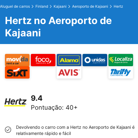
Aluguel de carros
Finland
Kajaani
Aeroporto de Kajaani
Hertz
Hertz no Aeroporto de
Kajaani
9.4
Pontuação
:
40+
Devolvendo o carro com a Hertz no Aeroporto de Kajaani é
relativamente rápido e fácil