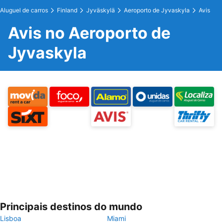
Aluguel de carros
Finland
Jyväskylä
Aeroporto de Jyvaskyla
Avis
Avis no Aeroporto de
Jyvaskyla
Principais destinos do mundo
Lisboa
Miami