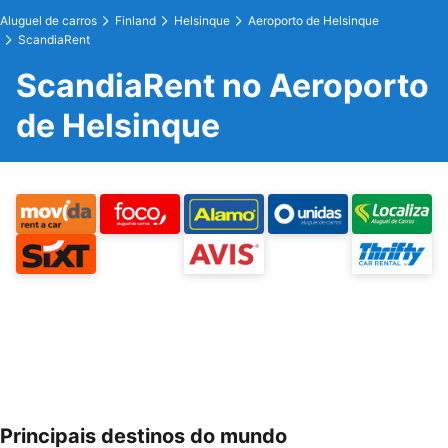
Aluguel de carros
Finland
Helsinque
Aeroporto de Helsinque
ScandiaRent
ScandiaRent no Aeroporto
de Helsinque
Principais destinos do mundo