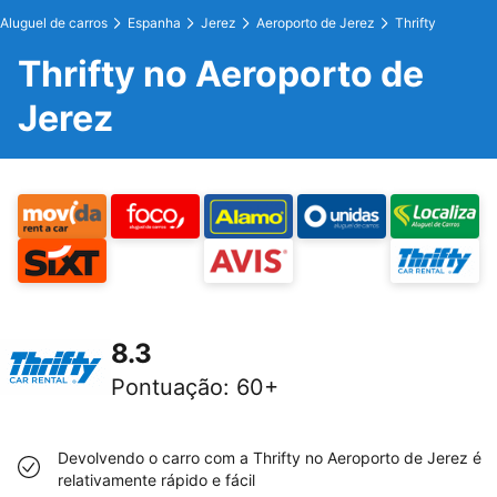
Aluguel de carros
Espanha
Jerez
Aeroporto de Jerez
Thrifty
Thrifty no Aeroporto de
Jerez
8.3
Pontuação
:
60+
Devolvendo o carro com a Thrifty no Aeroporto de Jerez é
relativamente rápido e fácil