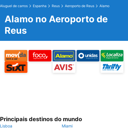
Aluguel de carros
Espanha
Reus
Aeroporto de Reus
Alamo
Alamo no Aeroporto de
Reus
Principais destinos do mundo
Lisboa
Miami