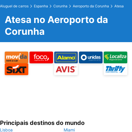
Aluguel de carros
Espanha
Corunha
Aeroporto da Corunha
Atesa
Atesa no Aeroporto da
Corunha
Principais destinos do mundo
Lisboa
Miami