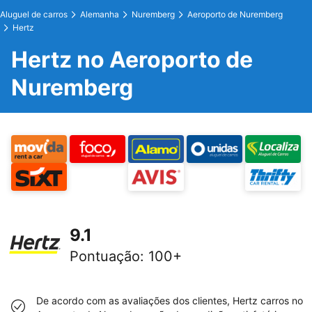
Aluguel de carros
Alemanha
Nuremberg
Aeroporto de Nuremberg
Hertz
Hertz no Aeroporto de
Nuremberg
9.1
Pontuação
:
100+
De acordo com as avaliações dos clientes, Hertz carros no