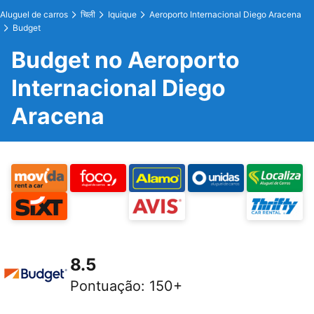
Aluguel de carros
चिली
Iquique
Aeroporto Internacional Diego Aracena
Budget
Budget no Aeroporto
Internacional Diego
Aracena
8.5
Pontuação
:
150+