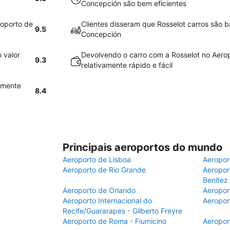
Concepción são bem eficientes
roporto de
Clientes disseram que Rosselot carros são 
9.5
Concepción
 valor
Devolvendo o carro com a Rosselot no Aero
9.3
relativamente rápido e fácil
vamente
8.4
Principais aeroportos do mundo
Aeroporto de Lisboa
Aeropor
Aeroporto de Rio Grande
Aeroport
Benítez
Aeroporto de Orlando
Aeropor
Aeroporto Internacional do
Aeropor
Recife/Guararapes - Gilberto Freyre
Aeroporto de Roma - Fiumicino
Aeropor