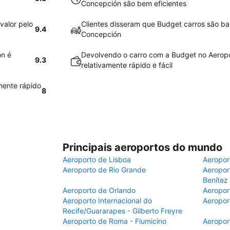
Concepción são bem eficientes
valor pelo
Clientes disseram que Budget carros são ba
9.4
Concepción
ón é
Devolvendo o carro com a Budget no Aerop
9.3
relativamente rápido e fácil
mente rápido
8
Principais aeroportos do mundo
Aeroporto de Lisboa
Aeropor
Aeroporto de Rio Grande
Aeroport
Benítez
Aeroporto de Orlando
Aeropor
Aeroporto Internacional do
Aeropor
Recife/Guararapes - Gilberto Freyre
Aeroporto de Roma - Fiumicino
Aeropor