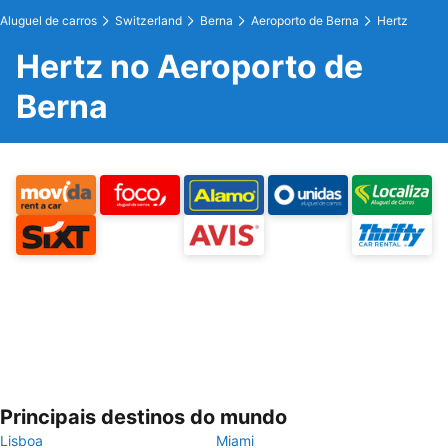
Aluguel de carros
Switzerland
Berna
Aeroporto de Berna
Hertz
Hertz no Aeroporto de
Berna
Principais destinos do mundo
Lisboa
Miami