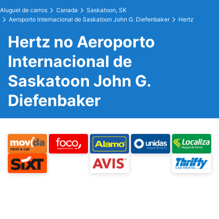
Aluguel de carros
Canada
Saskatoon, SK
Aeroporto Internacional de Saskatoon John G. Diefenbaker
Hertz
Hertz no Aeroporto
Internacional de
Saskatoon John G.
Diefenbaker