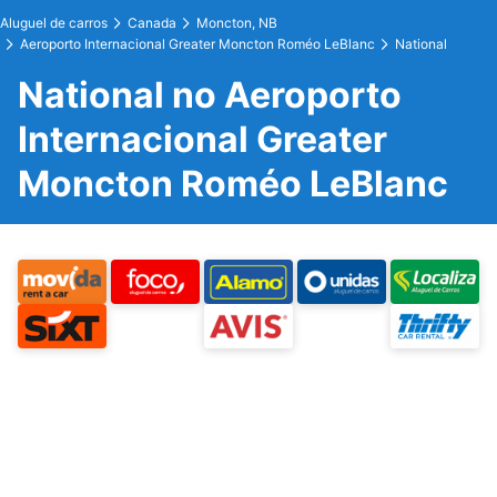
Aluguel de carros
Canada
Moncton, NB
Aeroporto Internacional Greater Moncton Roméo LeBlanc
National
National no Aeroporto
Internacional Greater
Moncton Roméo LeBlanc