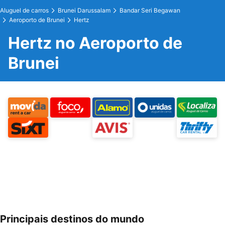
Aluguel de carros
Brunei Darussalam
Bandar Seri Begawan
Aeroporto de Brunei
Hertz
Hertz no Aeroporto de
Brunei
Principais destinos do mundo