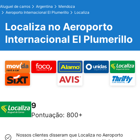
Aluguel de carros
Argentina
Mendoza
Aeroporto Internacional El Plumerillo
Localiza
Localiza no Aeroporto
Internacional El Plumerillo
9
Pontuação
:
800+
Nossos clientes disseram que Localiza no Aeroporto