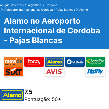
Aluguel de carros
Argentina
Córdoba
Aeroporto Internacional de Cordoba - Pajas Blancas
Alamo
Alamo no Aeroporto
Internacional de Cordoba
- Pajas Blancas
7.5
Pontuação
:
50+