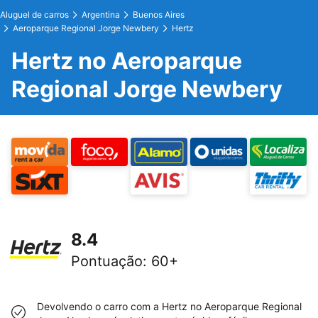
Aluguel de carros
Argentina
Buenos Aires
Aeroparque Regional Jorge Newbery
Hertz
Hertz no Aeroparque
Regional Jorge Newbery
8.4
Pontuação
:
60+
Devolvendo o carro com a Hertz no Aeroparque Regional