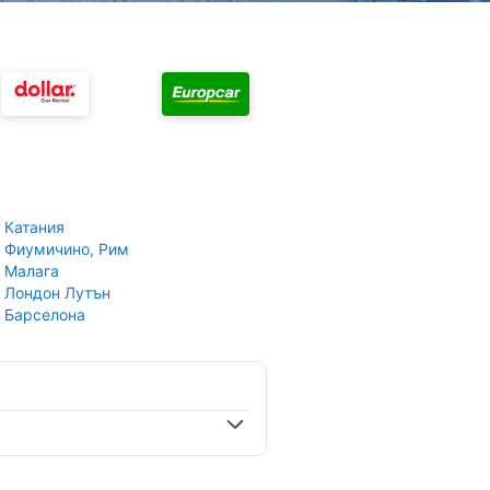
 Катания
 Фиумичино, Рим
 Малага
 Лондон Лутън
 Барселона