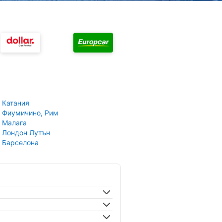
 Катания
 Фиумичино, Рим
 Малага
 Лондон Лутън
 Барселона