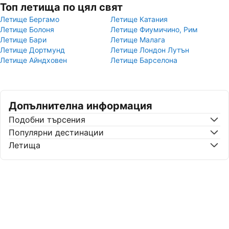
Топ летища по цял свят
Летище Бергамо
Летище Катания
Летище Болоня
Летище Фиумичино, Рим
Летище Бари
Летище Малага
Летище Дортмунд
Летище Лондон Лутън
Летище Айндховен
Летище Барселона
Допълнителна информация
Подобни търсения
Популярни дестинации
Летища