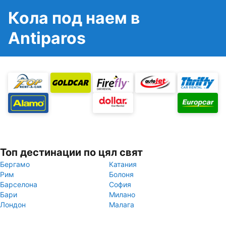
Кола под наем в
Antiparos
Топ дестинации по цял свят
Бергамо
Катания
Рим
Болоня
Барселона
София
Бари
Милано
Лондон
Малага