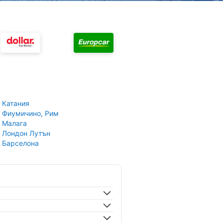
 Катания
 Фиумичино, Рим
 Малага
 Лондон Лутън
 Барселона