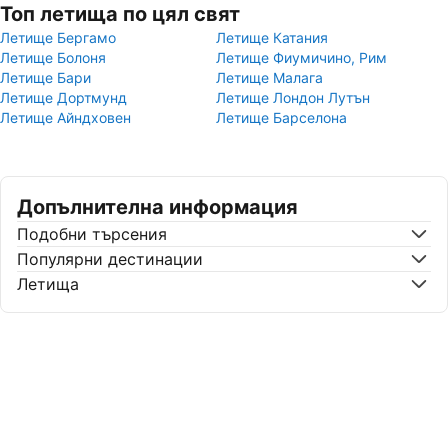
Топ летища по цял свят
Летище Бергамо
Летище Катания
Летище Болоня
Летище Фиумичино, Рим
Летище Бари
Летище Малага
Летище Дортмунд
Летище Лондон Лутън
Летище Айндховен
Летище Барселона
Допълнителна информация
Подобни търсения
Популярни дестинации
Летища