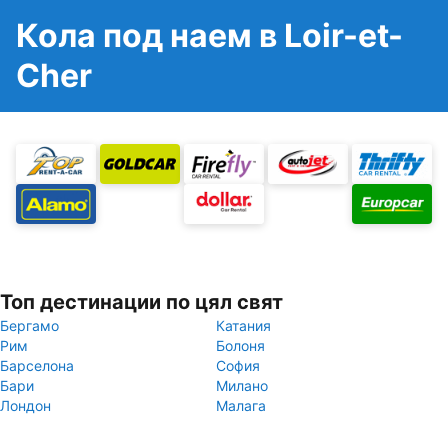
Кола под наем в Loir-et-
Cher
Топ дестинации по цял свят
Бергамо
Катания
Рим
Болоня
Барселона
София
Бари
Милано
Лондон
Малага