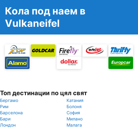
Кола под наем в
Vulkaneifel
Топ дестинации по цял свят
Бергамо
Катания
Рим
Болоня
Барселона
София
Бари
Милано
Лондон
Малага