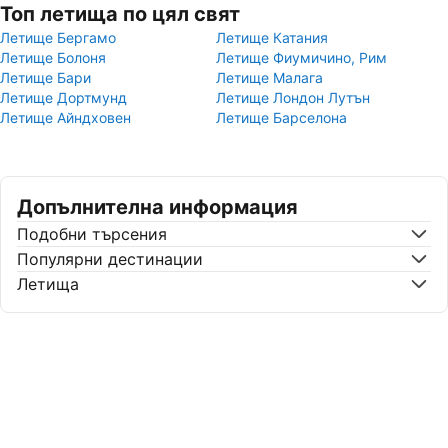
Топ летища по цял свят
Летище Бергамо
Летище Катания
Летище Болоня
Летище Фиумичино, Рим
Летище Бари
Летище Малага
Летище Дортмунд
Летище Лондон Лутън
Летище Айндховен
Летище Барселона
Допълнителна информация
Подобни търсения
Популярни дестинации
Летища