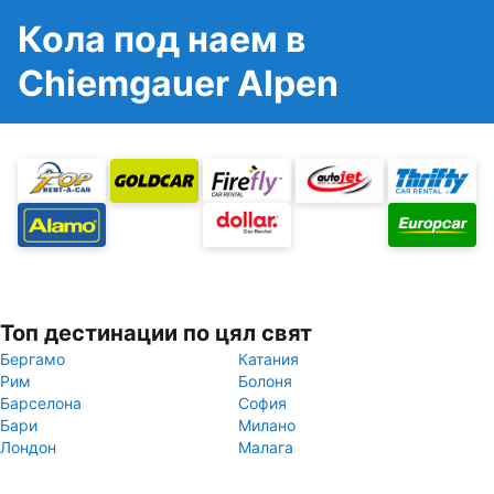
Кола под наем в
Chiemgauer Alpen
Топ дестинации по цял свят
Бергамо
Катания
Рим
Болоня
Барселона
София
Бари
Милано
Лондон
Малага