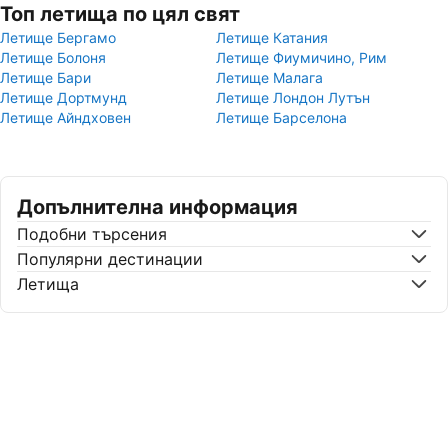
Топ летища по цял свят
Летище Бергамо
Летище Катания
Летище Болоня
Летище Фиумичино, Рим
Летище Бари
Летище Малага
Летище Дортмунд
Летище Лондон Лутън
Летище Айндховен
Летище Барселона
Допълнителна информация
Подобни търсения
Популярни дестинации
Летища