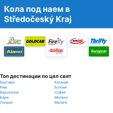
Кола под наем в
Středočeský Kraj
Топ дестинации по цял свят
Бергамо
Катания
Рим
Болоня
Барселона
София
Бари
Милано
Лондон
Малага