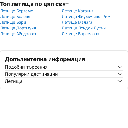
Топ летища по цял свят
Летище Бергамо
Летище Катания
Летище Болоня
Летище Фиумичино, Рим
Летище Бари
Летище Малага
Летище Дортмунд
Летище Лондон Лутън
Летище Айндховен
Летище Барселона
Допълнителна информация
Подобни търсения
Популярни дестинации
Летища