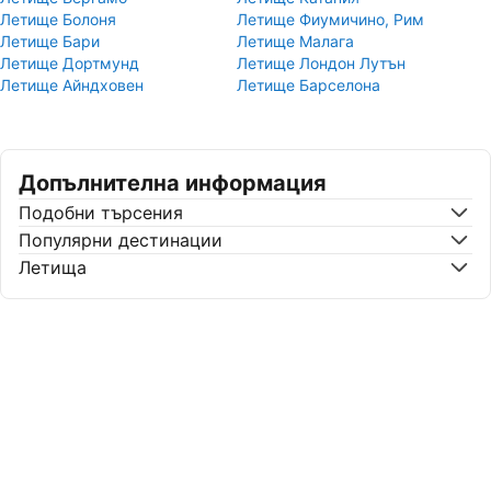
Летище Болоня
Летище Фиумичино, Рим
Летище Бари
Летище Малага
Летище Дортмунд
Летище Лондон Лутън
Летище Айндховен
Летище Барселона
Допълнителна информация
Подобни търсения
Популярни дестинации
Летища