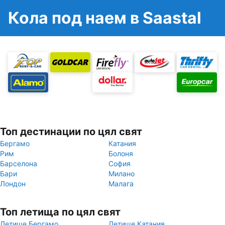
Кола под наем в Saastal
Топ дестинации по цял свят
Бергамо
Катания
Рим
Болоня
Барселона
София
Бари
Милано
Лондон
Малага
Топ летища по цял свят
Летище Бергамо
Летище Катания