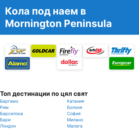
Кола под наем в
Mornington Peninsula
Топ дестинации по цял свят
Бергамо
Катания
Рим
Болоня
Барселона
София
Бари
Милано
Лондон
Малага