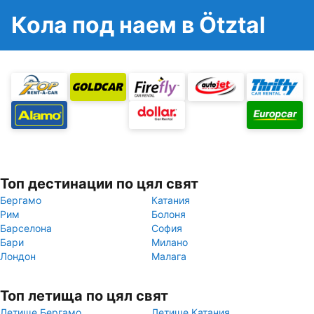
Кола под наем в Ötztal
Топ дестинации по цял свят
Бергамо
Катания
Рим
Болоня
Барселона
София
Бари
Милано
Лондон
Малага
Топ летища по цял свят
Летище Бергамо
Летище Катания