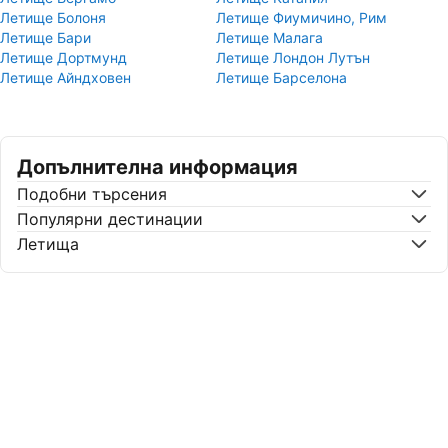
Летище Болоня
Летище Фиумичино, Рим
Летище Бари
Летище Малага
Летище Дортмунд
Летище Лондон Лутън
Летище Айндховен
Летище Барселона
Допълнителна информация
Подобни търсения
Популярни дестинации
Летища