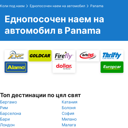
Коли под наем
Еднопосочен наем на автомобил
Panama
Еднопосочен наем на
автомобил в Panama
Топ дестинации по цял свят
Бергамо
Катания
Рим
Болоня
Барселона
София
Бари
Милано
Лондон
Малага