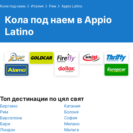
Коли под наем
Италия
Рим
Appio Latino
Кола под наем в Appio
Latino
Топ дестинации по цял свят
Бергамо
Катания
Рим
Болоня
Барселона
София
Бари
Милано
Лондон
Малага