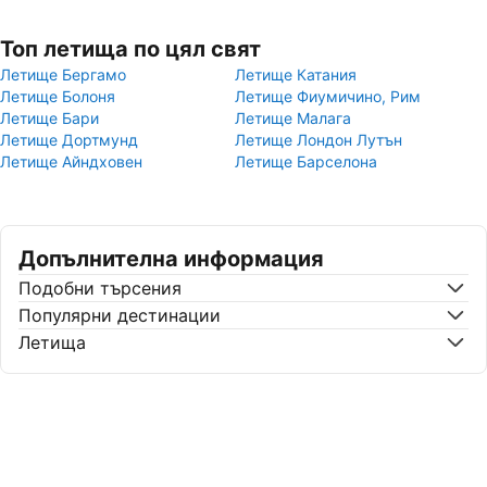
Топ летища по цял свят
Летище Бергамо
Летище Катания
Летище Болоня
Летище Фиумичино, Рим
Летище Бари
Летище Малага
Летище Дортмунд
Летище Лондон Лутън
Летище Айндховен
Летище Барселона
Допълнителна информация
Подобни търсения
Популярни дестинации
Летища