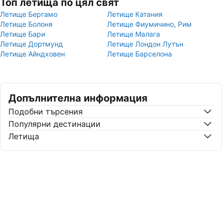
Топ летища по цял свят
Летище Бергамо
Летище Катания
Летище Болоня
Летище Фиумичино, Рим
Летище Бари
Летище Малага
Летище Дортмунд
Летище Лондон Лутън
Летище Айндховен
Летище Барселона
Допълнителна информация
Подобни търсения
Популярни дестинации
Летища