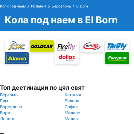
Коли под наем
Испания
Барселона
El Born
Кола под наем в El Born
Топ дестинации по цял свят
Бергамо
Катания
Рим
Болоня
Барселона
София
Бари
Милано
Лондон
Малага