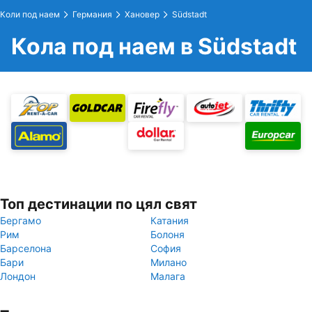
Коли под наем
Германия
Хановер
Südstadt
Кола под наем в Südstadt
Топ дестинации по цял свят
Бергамо
Катания
Рим
Болоня
Барселона
София
Бари
Милано
Лондон
Малага