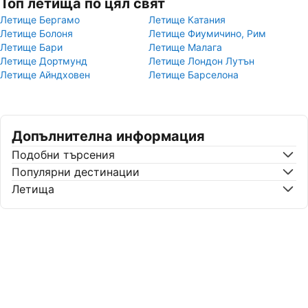
Топ летища по цял свят
Летище Бергамо
Летище Катания
Летище Болоня
Летище Фиумичино, Рим
Летище Бари
Летище Малага
Летище Дортмунд
Летище Лондон Лутън
Летище Айндховен
Летище Барселона
Допълнителна информация
Подобни търсения
Популярни дестинации
Летища