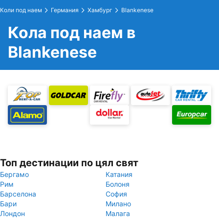
Коли под наем
Германия
Хамбург
Blankenese
Кола под наем в
Blankenese
Топ дестинации по цял свят
Бергамо
Катания
Рим
Болоня
Барселона
София
Бари
Милано
Лондон
Малага