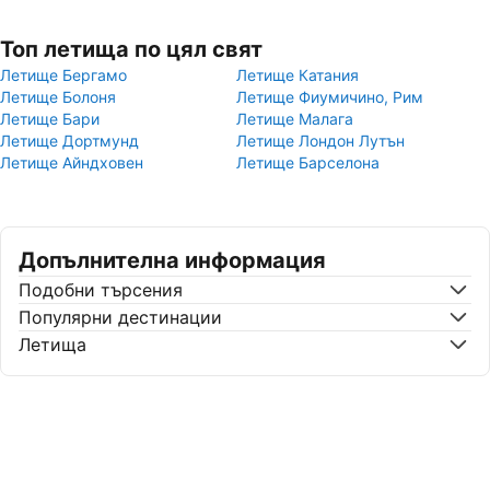
Топ летища по цял свят
Летище Бергамо
Летище Катания
Летище Болоня
Летище Фиумичино, Рим
Летище Бари
Летище Малага
Летище Дортмунд
Летище Лондон Лутън
Летище Айндховен
Летище Барселона
Допълнителна информация
Подобни търсения
Популярни дестинации
Летища