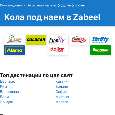
Коли под наем
United Arab Emirates
Дубай
Zabeel
Кола под наем в Zabeel
Топ дестинации по цял свят
Бергамо
Катания
Рим
Болоня
Барселона
София
Бари
Милано
Лондон
Малага