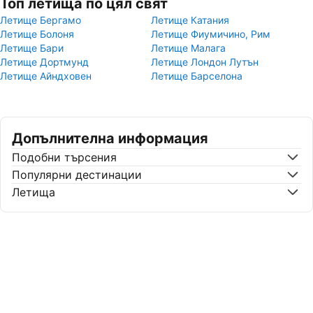
Топ летища по цял свят
Летище Бергамо
Летище Катания
Летище Болоня
Летище Фиумичино, Рим
Летище Бари
Летище Малага
Летище Дортмунд
Летище Лондон Лутън
Летище Айндховен
Летище Барселона
Допълнителна информация
Подобни търсения
Популярни дестинации
Летища