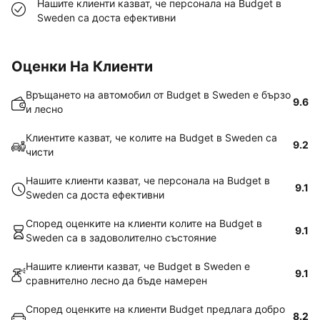
Нашите клиенти казват, че персонала на Budget в
Sweden са доста ефективни
Оценки На Клиенти
Връщането на автомобил от Budget в Sweden е бързо
9.6
и лесно
Клиентите казват, че колите на Budget в Sweden са
9.2
чисти
Нашите клиенти казват, че персонала на Budget в
9.1
Sweden са доста ефективни
Според оценките на клиенти колите на Budget в
9.1
Sweden са в задоволително състояние
Нашите клиенти казват, че Budget в Sweden е
9.1
сравнително лесно да бъде намерен
Според оценките на клиенти Budget предлага добро
8.2