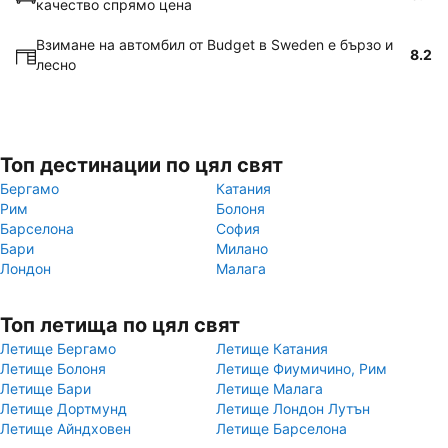
качество спрямо цена
Взимане на автомбил от Budget в Sweden е бързо и
8.2
лесно
Топ дестинации по цял свят
Бергамо
Катания
Рим
Болоня
Барселона
София
Бари
Милано
Лондон
Малага
Топ летища по цял свят
Летище Бергамо
Летище Катания
Летище Болоня
Летище Фиумичино, Рим
Летище Бари
Летище Малага
Летище Дортмунд
Летище Лондон Лутън
Летище Айндховен
Летище Барселона