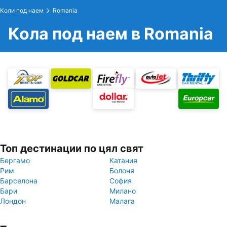
Коли под наем
Romania
Кола под наем в Romania
Топ дестинации по цял свят
Бергамо
Катания
Рим
Болоня
Барселона
София
Бари
Милано
Лондон
Малага