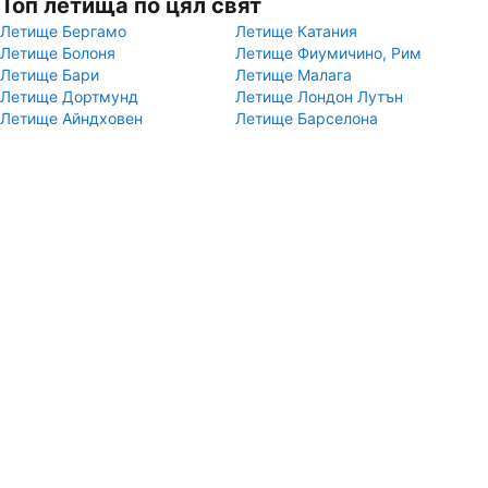
Топ летища по цял свят
Летище Бергамо
Летище Катания
Летище Болоня
Летище Фиумичино, Рим
Летище Бари
Летище Малага
Летище Дортмунд
Летище Лондон Лутън
Летище Айндховен
Летище Барселона