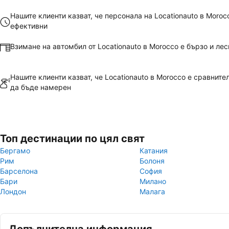
Нашите клиенти казват, че персонала на Locationauto в Moroc
ефективни
Взимане на автомбил от Locationauto в Morocco е бързо и лес
Нашите клиенти казват, че Locationauto в Morocco е сравните
да бъде намерен
Топ дестинации по цял свят
Бергамо
Катания
Рим
Болоня
Барселона
София
Бари
Милано
Лондон
Малага