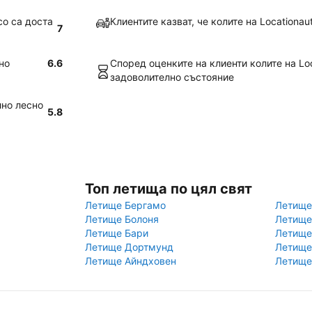
co са доста
Клиентите казват, че колите на Locationau
7
но
6.6
Според оценките на клиенти колите на Loc
задоволително състояние
лно лесно
5.8
Топ летища по цял свят
Летище Бергамо
Летище
Летище Болоня
Летище
Летище Бари
Летище
Летище Дортмунд
Летище
Летище Айндховен
Летище