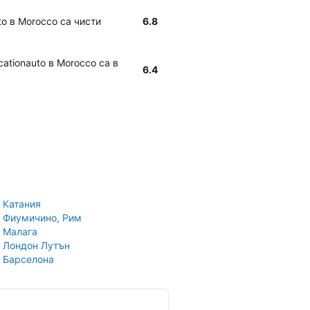
to в Morocco са чисти
6.8
ationauto в Morocco са в
6.4
 Катания
 Фиумичино, Рим
 Малага
 Лондон Лутън
 Барселона