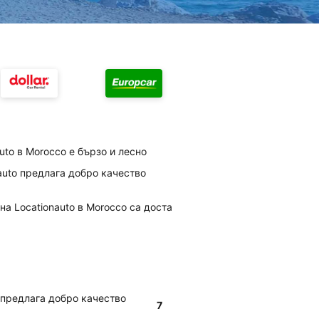
uto в Morocco е бързо и лесно
auto предлага добро качество
на Locationauto в Morocco са доста
 предлага добро качество
7