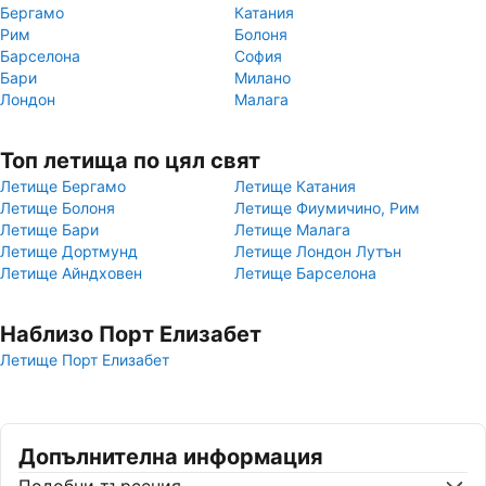
Бергамо
Катания
Рим
Болоня
Барселона
София
Бари
Милано
Лондон
Малага
Топ летища по цял свят
Летище Бергамо
Летище Катания
Летище Болоня
Летище Фиумичино, Рим
Летище Бари
Летище Малага
Летище Дортмунд
Летище Лондон Лутън
Летище Айндховен
Летище Барселона
Наблизо Порт Елизабет
Летище Порт Елизабет
Допълнителна информация