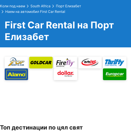
Коли под наем
South Africa
Порт Елизабет
Наем на автомобил First Car Rental
First Car Rental на Порт
Елизабет
Топ дестинации по цял свят